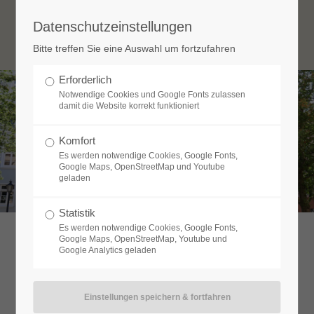
Datenschutzeinstellungen
Login
Bitte treffen Sie eine Auswahl um fortzufahren
Benutzername
Erforderlich
Notwendige Cookies und Google Fonts zulassen
damit die Website korrekt funktioniert
Passwort
Komfort
Es werden notwendige Cookies, Google Fonts,
Google Maps, OpenStreetMap und Youtube
geladen
Anmelden
Statistik
Es werden notwendige Cookies, Google Fonts,
Google Maps, OpenStreetMap, Youtube und
Google Analytics geladen
Register
|
Lost your password?
Support