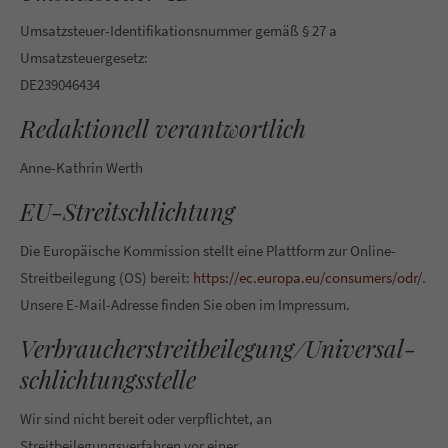
info@yourdomain.com
Umsatzsteuer-Identifikationsnummer gemäß § 27 a
Umsatzsteuergesetz:
About us
DE239046434
Lorem ipsum dolor sit amet, consectetuer adipiscing elit.
Redaktionell verantwortlich
Aenean commodo ligula eget dolor. Aenean massa. Cum
sociis natoque penatibus et magnis dis parturient montes,
Anne-Kathrin Werth
nascetur ridiculus mus. Donec quam felis, ultricies nec.
EU-Streitschlichtung
Die Europäische Kommission stellt eine Plattform zur Online-
Streitbeilegung (OS) bereit:
https://ec.europa.eu/consumers/odr/
.
Unsere E-Mail-Adresse finden Sie oben im Impressum.
Verbraucher­streit­beilegung/Universal­
schlichtungs­stelle
Wir sind nicht bereit oder verpflichtet, an
Streitbeilegungsverfahren vor einer