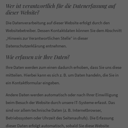
info@yourdomain.com
Wer ist verantwortlich für die Datenerfassung auf
dieser Website?
About us
Die Datenverarbeitung auf dieser Website erfolgt durch den
Lorem ipsum dolor sit amet, consectetuer adipiscing elit.
Websitebetreiber. Dessen Kontaktdaten können Sie dem Abschnitt
„Hinweis zur Verantwortlichen Stelle“ in dieser
Aenean commodo ligula eget dolor. Aenean massa. Cum
Datenschutzerklärung entnehmen.
sociis natoque penatibus et magnis dis parturient montes,
nascetur ridiculus mus. Donec quam felis, ultricies nec.
Wie erfassen wir Ihre Daten?
Ihre Daten werden zum einen dadurch erhoben, dass Sie uns diese
mitteilen. Hierbei kann es sich z. B. um Daten handeln, die Sie in
ein Kontaktformular eingeben.
Andere Daten werden automatisch oder nach Ihrer Einwilligung
beim Besuch der Website durch unsere IT-Systeme erfasst. Das
sind vor allem technische Daten (z. B. Internetbrowser,
Betriebssystem oder Uhrzeit des Seitenaufrufs). Die Erfassung
dieser Daten erfolgt automatisch, sobald Sie diese Website