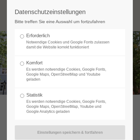
Datenschutzeinstellungen
Login
Bitte treffen Sie eine Auswahl um fortzufahren
Benutzername
Erforderlich
Notwendige Cookies und Google Fonts zulassen
damit die Website korrekt funktioniert
Passwort
Komfort
Es werden notwendige Cookies, Google Fonts,
Google Maps, OpenStreetMap und Youtube
geladen
Anmelden
Statistik
Es werden notwendige Cookies, Google Fonts,
Google Maps, OpenStreetMap, Youtube und
Google Analytics geladen
Register
|
Lost your password?
Support