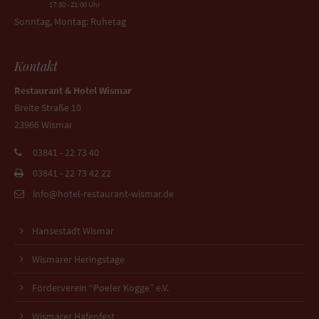
17:30 - 21:00 Uhr
Sonntag, Montag: Ruhetag
Kontakt
Restaurant & Hotel Wismar
Breite Straße 10
23966 Wismar
03841 - 22 73 40
03841 - 22 73 42 22
info@hotel-restaurant-wismar.de
Hansestadt Wismar
Wismarer Heringstage
Förderverein “Poeler Kogge” e.V.
Wismarer Hafenfest