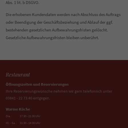
Abs. 1 lit. b DSGVO.
Die erhobenen Kundendaten werden nach Abschluss des Auftrags
oder Beendigung der Geschäftsbeziehung und Ablauf der ggf.
bestehenden gesetzlichen Aufbewahrungsfristen gelöscht.
Gesetzliche Aufbewahrungsfristen bleiben unberührt.
Restaurant
Öffnungszeiten und Reservierungen
Ihre Reservierungswünsche nehmen wir gern telefonisch unter
03841 - 22 73 40 entgegen.
Warme Küche
Die.:
17:30 - 21:00 Uhr
Mi. - Sa.:
11:30 - 14:00 Uhr